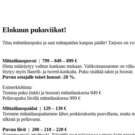
Elokuun pukuviikot!
Tilaa mittatilauspuku ja saat mittapaidan kaupan päälle! Tarjous on vo
Mittatilauspuvut
|
799 – 849 – 899 €
Hinta määräytyy valitun kankaan mukaan. Valikoimassamme on villa-, p
löytyy myös flanelli- ja tweed-kankaita. Puku sisältää takin ja housut.
Puvun ostajalle toiset housut -20 %.
Esimerkkihinta:
Tumma puku (takki ja housut) mittatilauksena 849 €
Pellavapuku liivillä mittatilauksena 999 €
Mittatilauspaidat | 129 – 139 €
Teemme mittatilauspaitamme lähes poikkeuksetta puuvillasta, mutta m
silkistä ja pellavasta.
Puvun liivit | 200 – 210 – 220 €
Teemme myös irtoliivejä. Tekstiilit ovat pääasiassa samoja kuin puvui