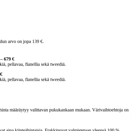
Edun arvo on jopa 139 €.
 – 679 €
iä, pellavaa, flanellia sekä tweediä.
 €
iä, pellavaa, flanellia sekä tweediä.
inta määräytyy valittavan pukukankaan mukaan. Värivaihtoehtoja on
at aina kiinteähintaisia. Frakkipuvut valmistetaan yleensä 100 %