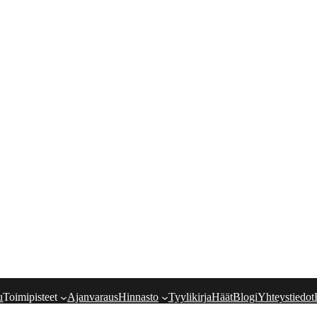
u
Toimipisteet
Ajanvaraus
Hinnasto
Tyylikirja
Häät
Blogi
Yhteystiedot