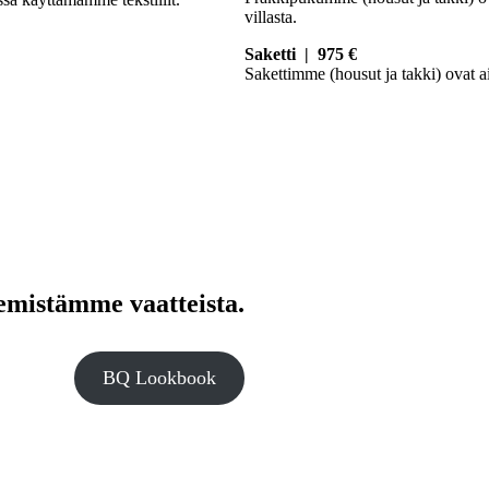
villasta.
Saketti | 975 €
Sakettimme (housut ja takki) ovat ai
emistämme vaatteista.
BQ Lookbook