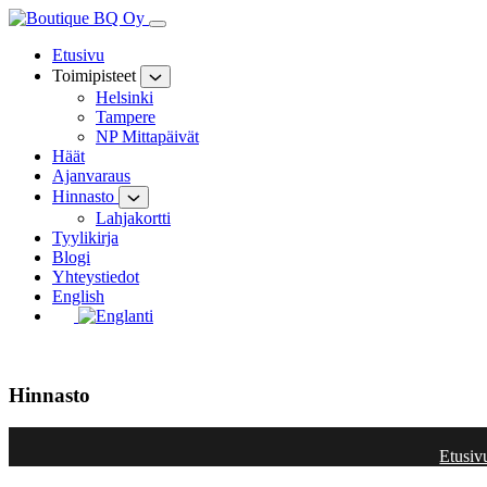
Hyppää
sisältöön
Etusivu
Toimipisteet
Helsinki
Tampere
NP Mittapäivät
Häät
Ajanvaraus
Hinnasto
Lahjakortti
Tyylikirja
Blogi
Yhteystiedot
English
Hinnasto
Etusiv