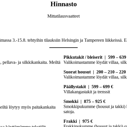
Hinnasto
Mittatilausvaatteet
imassa 3.-15.8. tehtyihin tilauksiin Helsingin ja Tampereen liikkeissä. 
Pikkutakit / bleiserit | 599 – 639
ellava- ja silkkikankaita. Meiltä
Valikoimastamme löydät villaa, silkk
Suorat housut | 200 – 210 – 220
Valikoimastamme löydät villaa, silkk
Päällystakit | 599 – 699 €
Villakangastakit ja trenssit
Smokki | 875 – 925 €
Smokkipukumme (housut ja takki) h
eiltä löytyy myös paitakankaita
satoja.
Frakki | 975 €
Frakkipukumme (housut ja takki) ov
ssa käyttämämme tekstiilit.