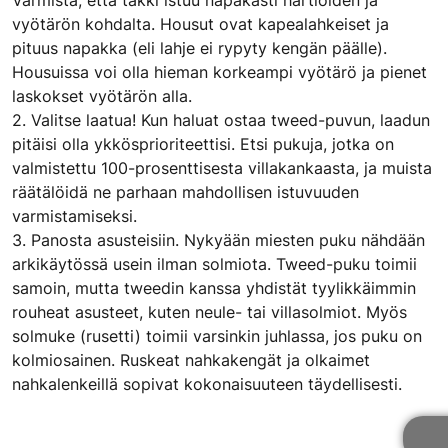
Varmista, että takki istuu napakasti hartioiden ja
vyötärön kohdalta. Housut ovat kapealahkeiset ja
pituus napakka (eli lahje ei rypyty kengän päälle).
Housuissa voi olla hieman korkeampi vyötärö ja pienet
laskokset vyötärön alla.
2. Valitse laatua! Kun haluat ostaa tweed-puvun, laadun
pitäisi olla ykkösprioriteettisi. Etsi pukuja, jotka on
valmistettu 100-prosenttisesta villakankaasta, ja muista
räätälöidä ne parhaan mahdollisen istuvuuden
varmistamiseksi.
3. Panosta asusteisiin. Nykyään miesten puku nähdään
arkikäytössä usein ilman solmiota. Tweed-puku toimii
samoin, mutta tweedin kanssa yhdistät tyylikkäimmin
rouheat asusteet, kuten neule- tai villasolmiot. Myös
solmuke (rusetti) toimii varsinkin juhlassa, jos puku on
kolmiosainen. Ruskeat nahkakengät ja olkaimet
nahkalenkeillä sopivat kokonaisuuteen täydellisesti.