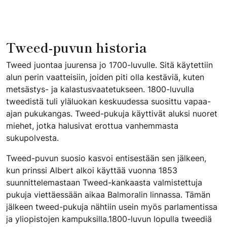
​Tweed-puvun historia
Tweed juontaa juurensa jo 1700-luvulle. Sitä käytettiin
alun perin vaatteisiin, joiden piti olla kestäviä, kuten
metsästys- ja kalastusvaatetukseen. 1800-luvulla
tweedistä tuli yläluokan keskuudessa suosittu vapaa-
ajan pukukangas. Tweed-pukuja käyttivät aluksi nuoret
miehet, jotka halusivat erottua vanhemmasta
sukupolvesta.
Tweed-puvun suosio kasvoi entisestään sen jälkeen,
kun prinssi Albert alkoi käyttää vuonna 1853
suunnittelemastaan Tweed-kankaasta valmistettuja
pukuja viettäessään aikaa Balmoralin linnassa. Tämän
jälkeen tweed-pukuja nähtiin usein myös parlamentissa
ja yliopistojen kampuksilla.1800-luvun lopulla tweediä