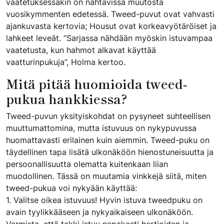
vaatetuksessakin on nähtävissä muutosta
vuosikymmenten edetessä. Tweed-puvut ovat vahvasti
ajankuvasta kertovia; Housut ovat korkeavyötäröiset ja
lahkeet leveät. ”Sarjassa nähdään myöskin istuvampaa
vaatetusta, kun hahmot alkavat käyttää
vaatturinpukuja”, Holma kertoo.
​Mitä pitää huomioida tweed-
pukua hankkiessa?
​Tweed-puvun yksityiskohdat on pysyneet suhteellisen
muuttumattomina, mutta istuvuus on nykypuvussa
huomattavasti erilainen kuin aiemmin. Tweed-puku on
täydellinen tapa lisätä ulkonäköön hienostuneisuutta ja
persoonallisuutta olematta kuitenkaan liian
muodollinen. Tässä on muutamia vinkkejä siitä, miten
tweed-pukua voi nykyään käyttää:
1. Valitse oikea istuvuus! Hyvin istuva tweedpuku on
avain tyylikkääseen ja nykyaikaiseen ulkonäköön.