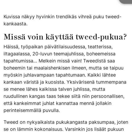
Kuvissa näkyy hyvinkin trendikäs vihreä puku tweed-
kankaasta.
​Missä voin käyttää tweed-pukua?
Häissä, työpaikan päivätilaisuudessa, teatterissa,
iltagaalassa, 20-luvun teemajuhlissa, boheemeissa
tapahtumissa… Melkein missä vain! Tweedistä saa
boheemin tai maalaishenkisen ilmeen, mutta se taipuu
myöskin juhlavampaan tapahtumaan. Kaikki lähtee
kankaan väristä ja kuosista. Yksivärisenä tummempana
se menee lähes kaikissa talven juhlissa, mutta
ruudullinen kangas taas tekee siitä niin persoonallisen,
että kankeimmat juhlat kannattaa mennä jollakin
perinteisemmällä puvulla.
Tweed on nykyaikaista pukukangasta paksumpaa, joten
se on lämmin kokonaisuus. Varsinkin jos lisäät pukuun