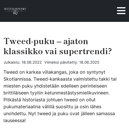
Hyppää sisältöön
Tweed-puku – ajaton
klassikko vai supertrendi?
Julkaistu:
18.06.2022
Viimeksi päivitetty:
18.06.2025
Tweed on karkea villakangas, joka on syntynyt
Skotlannissa. Tweed-kankaasta valmistettu takki tai
miesten puku yhdistetään edelleen perinteiseen
brittiläiseen tyyliin ketunmestästysmielikuvineen.
Pitkästä historiasta johtuen tweed on ollut
pukumateriaalina välillä suosittu ja osin lähes
unohdettu. Nyt tweed ja puku ovat jälleen samassa
lauseessa!