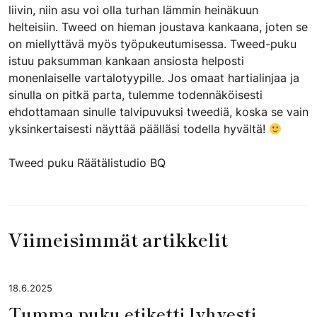
liivin, niin asu voi olla turhan lämmin heinäkuun
helteisiin. Tweed on hieman joustava kankaana, joten se
on miellyttävä myös työpukeutumisessa. Tweed-puku
istuu paksumman kankaan ansiosta helposti
monenlaiselle vartalotyypille. Jos omaat hartialinjaa ja
sinulla on pitkä parta, tulemme todennäköisesti
ehdottamaan sinulle talvipuvuksi tweediä, koska se vain
yksinkertaisesti näyttää päälläsi todella hyvältä!
Tweed puku Räätälistudio BQ
Viimeisimmät artikkelit
18.6.2025
Tumma puku etiketti lyhyesti,