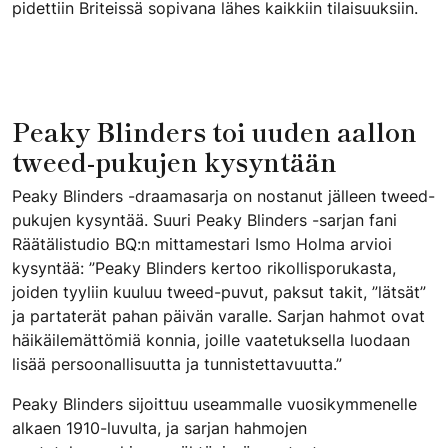
pidettiin Briteissä sopivana lähes kaikkiin tilaisuuksiin.
​Peaky Blinders toi uuden aallon
tweed-pukujen kysyntään
​Peaky Blinders -draamasarja on nostanut jälleen tweed-
pukujen kysyntää. Suuri Peaky Blinders -sarjan fani
Räätälistudio BQ:n mittamestari Ismo Holma arvioi
kysyntää: ”Peaky Blinders kertoo rikollisporukasta,
joiden tyyliin kuuluu tweed-puvut, paksut takit, ”lätsät”
ja partaterät pahan päivän varalle. Sarjan hahmot ovat
häikäilemättömiä konnia, joille vaatetuksella luodaan
lisää persoonallisuutta ja tunnistettavuutta.”
Peaky Blinders sijoittuu useammalle vuosikymmenelle
alkaen 1910-luvulta, ja sarjan hahmojen