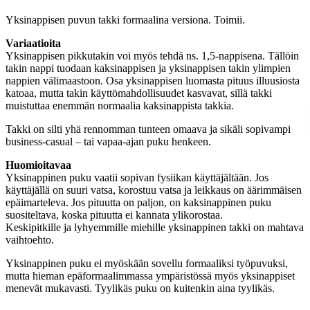
Yksinappisen puvun takki formaalina versiona. Toimii.
Variaatioita
Yksinappisen pikkutakin voi myös tehdä ns. 1,5-nappisena. Tällöin
takin nappi tuodaan kaksinappisen ja yksinappisen takin ylimpien
nappien välimaastoon. Osa yksinappisen luomasta pituus illuusiosta
katoaa, mutta takin käyttömahdollisuudet kasvavat, sillä takki
muistuttaa enemmän normaalia kaksinappista takkia.
Takki on silti yhä rennomman tunteen omaava ja sikäli sopivampi
business-casual – tai vapaa-ajan puku henkeen.
Huomioitavaa
Yksinappinen puku vaatii sopivan fysiikan käyttäjältään. Jos
käyttäjällä on suuri vatsa, korostuu vatsa ja leikkaus on äärimmäisen
epäimarteleva. Jos pituutta on paljon, on kaksinappinen puku
suositeltava, koska pituutta ei kannata ylikorostaa.
Keskipitkille ja lyhyemmille miehille yksinappinen takki on mahtava
vaihtoehto.
Yksinappinen puku ei myöskään sovellu formaaliksi työpuvuksi,
mutta hieman epäformaalimmassa ympäristössä myös yksinappiset
menevät mukavasti. Tyylikäs puku on kuitenkin aina tyylikäs.