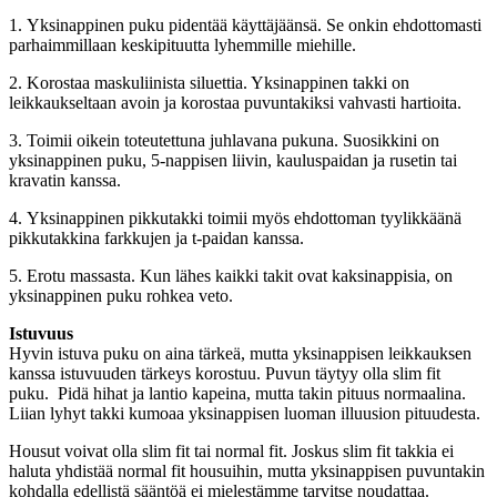
1. Yksinappinen puku pidentää käyttäjäänsä. Se onkin ehdottomasti
parhaimmillaan keskipituutta lyhemmille miehille.
2. Korostaa maskuliinista siluettia. Yksinappinen takki on
leikkaukseltaan avoin ja korostaa puvuntakiksi vahvasti hartioita.
3. Toimii oikein toteutettuna juhlavana pukuna. Suosikkini on
yksinappinen puku, 5-nappisen liivin, kauluspaidan ja rusetin tai
kravatin kanssa.
4. Yksinappinen pikkutakki toimii myös ehdottoman tyylikkäänä
pikkutakkina farkkujen ja t-paidan kanssa.
5. Erotu massasta. Kun lähes kaikki takit ovat kaksinappisia, on
yksinappinen puku rohkea veto.
Istuvuus
Hyvin istuva puku on aina tärkeä, mutta yksinappisen leikkauksen
kanssa istuvuuden tärkeys korostuu. Puvun täytyy olla slim fit
puku. Pidä hihat ja lantio kapeina, mutta takin pituus normaalina.
Liian lyhyt takki kumoaa yksinappisen luoman illuusion pituudesta.
Housut voivat olla slim fit tai normal fit. Joskus slim fit takkia ei
haluta yhdistää normal fit housuihin, mutta yksinappisen puvuntakin
kohdalla edellistä sääntöä ei mielestämme tarvitse noudattaa.