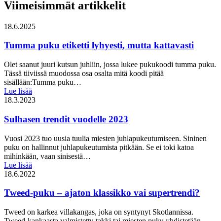
Viimeisimmät artikkelit
18.6.2025
Tumma puku etiketti lyhyesti, mutta kattavasti
Olet saanut juuri kutsun juhliin, jossa lukee pukukoodi tumma puku.
Tässä tiiviissä muodossa osa osalta mitä koodi pitää
sisällään:Tumma puku…
Lue lisää
18.3.2023
Sulhasen trendit vuodelle 2023
Vuosi 2023 tuo uusia tuulia miesten juhlapukeutumiseen. Sininen
puku on hallinnut juhlapukeutumista pitkään. Se ei toki katoa
mihinkään, vaan sinisestä…
Lue lisää
18.6.2022
Tweed-puku – ajaton klassikko vai supertrendi?
Tweed on karkea villakangas, joka on syntynyt Skotlannissa.
Tweed-kankaasta valmistettu takki tai miesten puku yhdistetään