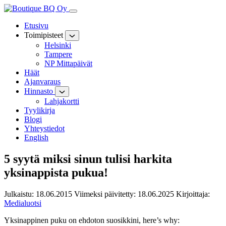
Hyppää
sisältöön
Etusivu
Toimipisteet
Helsinki
Tampere
NP Mittapäivät
Häät
Ajanvaraus
Hinnasto
Lahjakortti
Tyylikirja
Blogi
Yhteystiedot
English
5 syytä miksi sinun tulisi harkita
yksinappista pukua!
Julkaistu:
18.06.2015
Viimeksi päivitetty:
18.06.2025
Kirjoittaja:
Medialuotsi
Yksinappinen puku on ehdoton suosikkini, here’s why: