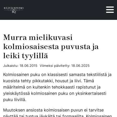
Hyppää sisältöön
Murra mielikuvasi
kolmiosaisesta puvusta ja
leiki tyylillä
Julkaistu:
18.06.2015
Viimeksi päivitetty:
18.06.2025
Kolmiosainen puku on klassisesti samasta tekstiilistä ja
kuosista tehty pikkutakki, housut ja liivi. Tämä
määritelmä on kuitenkin tehokkaasti rapistunut ja
yleiskäytössä kolmiosainen puku on yksinkertaisesti
puku liivillä.
Muutoksen ansiosta kolmiosaisen puvun ei tarvitse
näyttää tai tuntua jäykältä tai formaalilta. Kolmiosainen