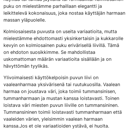
puku on mielestämme parhaillaan elegantti ja
leikittelevä kokonaisuus, joka nostaa käyttäjän harmaan
massan yläpuolelle.
Kolmiosaisesta puvusta on useita variaatioita, mutta
mielestämme ehdottomasti yksinkertaisin ja kukkarolle
kevyin on kolmiosainen puku erivärisellä liivillä. Tämä
on ehdoton suosikkimme. Se mahdollistaa
uskomattoman määrän variaatioita sisällään ja on
hävyttömän tyylikäs.
Ylivoimaisesti käyttökelpoisin puvun liivi on
vaaleanharmaa yksivärisenä tai ruutukuosilla. Vaalean
harmaa on joustava väri, joka toimii tummansinisen,
tummanharmaan ja mustan kanssa loistavasti. Toinen
loistava väri miesten puvun liiville on tummansininen.
Tummansininen toimii loistavasti tummanharmaan että
vaaleiden värien, yleisimmin vaalean harmaan
kanssa.Jos et ole variaatioiden ystävä, ei huolta.