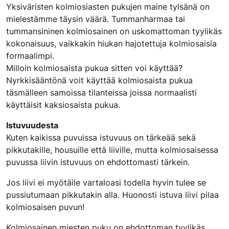
Yksiväristen kolmiosiasten pukujen maine tylsänä on
mielestämme täysin väärä. Tummanharmaa tai
tummansininen kolmiosainen on uskomattoman tyylikäs
kokonaisuus, vaikkakin hiukan hajotettuja kolmiosaisia
formaalimpi.
Milloin kolmiosaista pukua sitten voi käyttää?
Nyrkkisääntönä voit käyttää kolmiosaista pukua
täsmälleen samoissa tilanteissa joissa normaalisti
käyttäisit kaksiosaista pukua.
Istuvuudesta
Kuten kaikissa puvuissa istuvuus on tärkeää sekä
pikkutakille, housuille että liiville, mutta kolmiosaisessa
puvussa liivin istuvuus on ehdottomasti tärkein.
Jos liivi ei myötäile vartaloasi todella hyvin tulee se
pussiutumaan pikkutakin alla. Huonosti istuva liivi pilaa
kolmiosaisen puvun!
Kolmiosainen miesten puku on ehdottoman tyylikäs