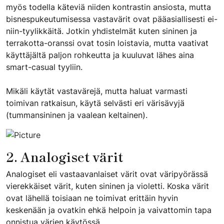
myös todella käteviä niiden kontrastin ansiosta, mutta
bisnespukeutumisessa vastavärit ovat pääasiallisesti ei-
niin-tyylikkäitä. Jotkin yhdistelmät kuten sininen ja
terrakotta-oranssi ovat tosin loistavia, mutta vaativat
käyttäjältä paljon rohkeutta ja kuuluvat lähes aina
smart-casual tyyliin.
Mikäli käytät vastavärejä, mutta haluat varmasti
toimivan ratkaisun, käytä selvästi eri värisävyjä
(tummansininen ja vaalean keltainen).
2. Analogiset värit
Analogiset eli vastaavanlaiset värit ovat väripyörässä
vierekkäiset värit, kuten sininen ja violetti. Koska värit
ovat lähellä toisiaan ne toimivat erittäin hyvin
keskenään ja ovatkin ehkä helpoin ja vaivattomin tapa
onnistua värien käytössä.