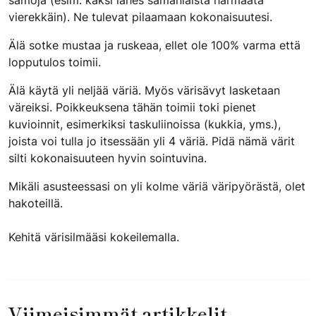
samoja (esim. kaksi lähes samanlaista harmaata
vierekkäin). Ne tulevat pilaamaan kokonaisuutesi.
Älä sotke mustaa ja ruskeaa, ellet ole 100% varma että
lopputulos toimii.
Älä käytä yli neljää väriä. Myös värisävyt lasketaan
väreiksi. Poikkeuksena tähän toimii toki pienet
kuvioinnit, esimerkiksi taskuliinoissa (kukkia, yms.),
joista voi tulla jo itsessään yli 4 väriä. Pidä nämä värit
silti kokonaisuuteen hyvin sointuvina.
Mikäli asusteessasi on yli kolme väriä väripyörästä, olet
hakoteillä.
Kehitä värisilmääsi kokeilemalla.
Viimeisimmät artikkelit