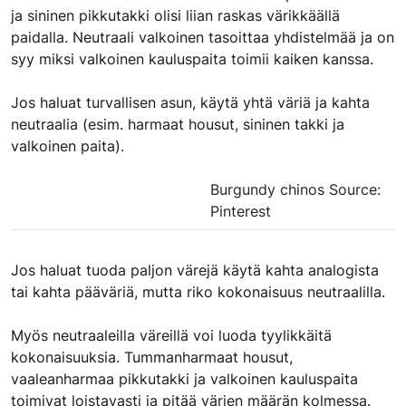
ja sininen pikkutakki olisi liian raskas värikkäällä
paidalla. Neutraali valkoinen tasoittaa yhdistelmää ja on
syy miksi valkoinen kauluspaita toimii kaiken kanssa.
Jos haluat turvallisen asun, käytä yhtä väriä ja kahta
neutraalia (esim. harmaat housut, sininen takki ja
valkoinen paita).
Burgundy chinos Source:
Pinterest
​Jos haluat tuoda paljon värejä käytä kahta analogista
tai kahta pääväriä, mutta riko kokonaisuus neutraalilla.
Myös neutraaleilla väreillä voi luoda tyylikkäitä
kokonaisuuksia. Tummanharmaat housut,
vaaleanharmaa pikkutakki ja valkoinen kauluspaita
toimivat loistavasti ja pitää värien määrän kolmessa.