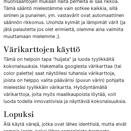
muotisääntöjen mukaan näitä perheitä ei saa rikkoa.
Tämä sääntö mielestämme vain sotkee kaikkia, sillä
sininen ja punainen, ym. vastavärit ovat automaattinen
säännön rikkomus. Unohda kylmät ja lämpimät värit (ja
jätä palautetta jos olet erimieltä, olemme aina valmiita
muuttamaan mielemme ;).
Värikarttojen käyttö
Tämä on helpoin tapa ”huijata” ja luoda tyylikkäitä
kokonaisuuksia. Hakemalla googlesta värikarttaa (tai
color palette) saat näytöllesi tuhansia värikarttoja,
joista on helppo valita päävärisi (puvun värin) pohjalta
mielestäsi tyylikkäin värikartta. Hyödyntämällä
värikarttoja, joita myös maalikaupoista löytää, voit
luoda todella innovatiivisia ja näyttäviä kokonaisuuksia.
Lopuksi
Älä käytä värejä, jotka ovat lähes identtisiä, mutta eivät