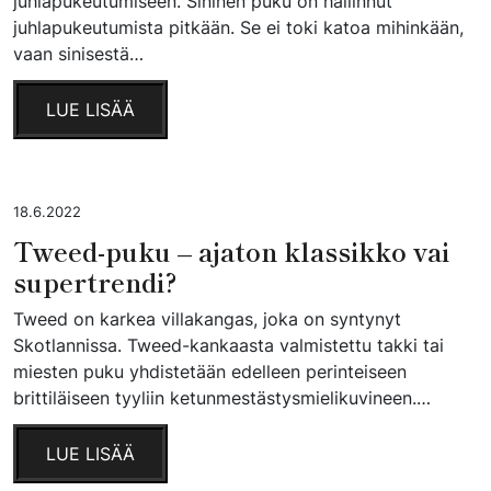
juhlapukeutumiseen. Sininen puku on hallinnut
juhlapukeutumista pitkään. Se ei toki katoa mihinkään,
vaan sinisestä…
LUE LISÄÄ
18.6.2022
Tweed-puku – ajaton klassikko vai
supertrendi?
Tweed on karkea villakangas, joka on syntynyt
Skotlannissa. Tweed-kankaasta valmistettu takki tai
miesten puku yhdistetään edelleen perinteiseen
brittiläiseen tyyliin ketunmestästysmielikuvineen.…
LUE LISÄÄ