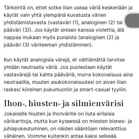
Tärkeintä on, ettet sotke liian useaa väriä keskenään ja
käytät vain yhtä ylempänä kuvatusta värien
yhdistämistavasta (vastaväri (1), analoginen (2) tai
pääväri (3)). Jos käytät sinisen kanssa violettia, älä
nappaa mukaan myös punaista (analogisen (2) ja
pääväri (3) väriteeman yhdistäminen).
Kun käytät analogisia värejä, et välttämättä tarvitse
yhtään neutraalia väriä. Jos puolestaan käytät
vastavärejä tai kahta pääväriä, murra kokonaisuus aina
neutraalilla, muuten asukokonaisuutesi on aivan liian
raskas/ kiireinen pukumuotiin ja smart-casual tyyliin.
Ihon-, hiusten- ja silmienvärisi
Jokaiselle hiusten ja ihonvärille on liuta erilaisia
värikarttoja, mutta kun kyseessä on miesten bisnes- ja
juhlapukeutuminen, on näiden sääntöjen relevanttius
vähäinen. Voimme kuitenkin antaa kaksi selkeää