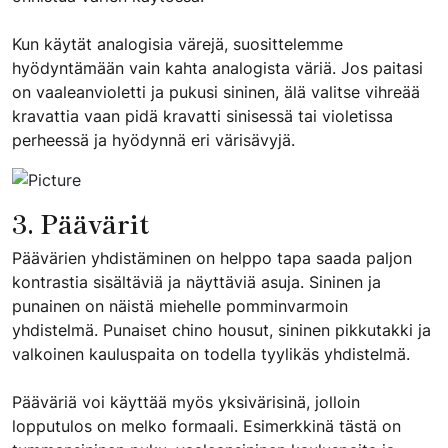
Kun käytät analogisia värejä, suosittelemme
hyödyntämään vain kahta analogista väriä. Jos paitasi
on vaaleanvioletti ja pukusi sininen, älä valitse vihreää
kravattia vaan pidä kravatti sinisessä tai violetissa
perheessä ja hyödynnä eri värisävyjä.
3. Päävärit
Päävärien yhdistäminen on helppo tapa saada paljon
kontrastia sisältäviä ja näyttäviä asuja. Sininen ja
punainen on näistä miehelle pomminvarmoin
yhdistelmä. Punaiset chino housut, sininen pikkutakki ja
valkoinen kauluspaita on todella tyylikäs yhdistelmä.
Pääväriä voi käyttää myös yksivärisinä, jolloin
lopputulos on melko formaali. Esimerkkinä tästä on