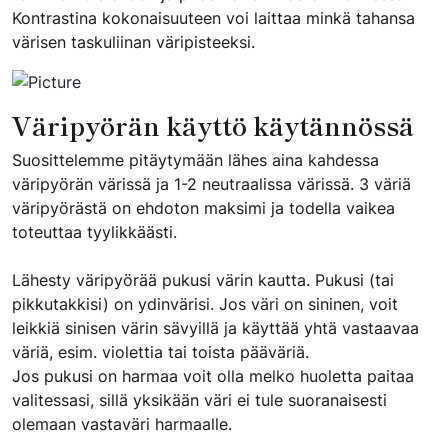
Kontrastina kokonaisuuteen voi laittaa minkä tahansa
värisen taskuliinan väripisteeksi.
Väripyörän käyttö käytännössä
Suosittelemme pitäytymään lähes aina kahdessa
väripyörän värissä ja 1-2 neutraalissa värissä. 3 väriä
väripyörästä on ehdoton maksimi ja todella vaikea
toteuttaa tyylikkäästi.
Lähesty väripyörää pukusi värin kautta. Pukusi (tai
pikkutakkisi) on ydinvärisi. Jos väri on sininen, voit
leikkiä sinisen värin sävyillä ja käyttää yhtä vastaavaa
väriä, esim. violettia tai toista pääväriä.
Jos pukusi on harmaa voit olla melko huoletta paitaa
valitessasi, sillä yksikään väri ei tule suoranaisesti
olemaan vastaväri harmaalle.