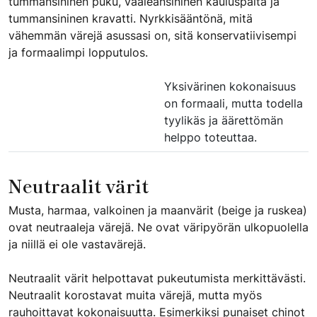
tummansininen puku, vaaleansininen kauluspaita ja
tummansininen kravatti. Nyrkkisääntönä, mitä
vähemmän värejä asussasi on, sitä konservatiivisempi
ja formaalimpi lopputulos.
Yksivärinen kokonaisuus
on formaali, mutta todella
tyylikäs ja äärettömän
helppo toteuttaa.
Neutraalit värit
Musta, harmaa, valkoinen ja maanvärit (beige ja ruskea)
ovat neutraaleja värejä. Ne ovat väripyörän ulkopuolella
ja niillä ei ole vastavärejä.
Neutraalit värit helpottavat pukeutumista merkittävästi.
Neutraalit korostavat muita värejä, mutta myös
rauhoittavat kokonaisuutta. Esimerkiksi punaiset chinot