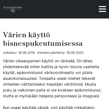
Hyppää sisältöön
Värien käyttö
bisnespukeutumisessa
Julkaistu:
18.06.2016
Viimeksi päivitetty:
18.06.2025
Värien oikeaoppinen käyttö on tärkeää. On lähes
yhdentekevää miten kalliita ja hyvin istuvia vaatteita
käytät, epäonnistunut värikoordinaatio voi pilata
asukokonaisuutesi. Toisaalta useat miehet tekevät
virheiden välttämiseksi itsestään värittömiä. Musta
puku ja valkoinen paita ei ole koskaan epäonnistunut,
mutta ei myöskään heijasta persoonaasi ja imagoasi.
Kun osaat käyttää värejä, voit käyttää rohkeitakin