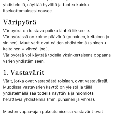
yhdistelmiä, näyttää hyvältä ja tuntea kuinka
itseluottamuksesi nousee.
Väripyörä
Väripyörä on loistava paikka lähteä liikkeelle.
Väripyörässä on kolme pääväriä (punainen, keltainen ja
sininen). Muut värit ovat näiden yhdistelmiä (sininen +
keltainen = vihreä, jne.).
Väripyörää voi käyttää todella yksinkertaisena oppaana
värien yhdistämiseen.
1. Vastavärit
Värit, jotka ovat vastapäätä toisiaan, ovat vastavärejä.
Muodissa vastavärien käyttö on yleistä ja tällä
yhdistelmällä saa todella näyttäviä ja huomiota
herättäviä yhdistelmiä (mm. punainen ja vihreä).
Miesten vapaa-ajan pukeutumisessa vastavärit ovat